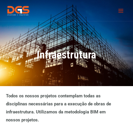
Ir
Main
para
Men
o
conteúdo
Infraestrutura
Todos os nossos projetos contemplam todas as
disciplinas necessárias para a execução de obras de
infraestrutura. Utilizamos da metodologia BIM em
nossos projetos.